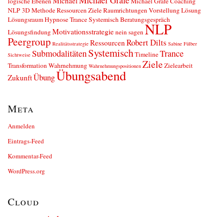
Michael Gräfe
Michael
logische Ebenen
Michael Gräfe Coaching
NLP 3D Methode Ressourcen Ziele Raumrichtungen Vorstellung Lösung
Lösungsraum Hypnose Trance Systemisch Beratungsgespräch
NLP
Motivationsstrategie
Lösungsfindung
nein sagen
Peergroup
Robert Dilts
Ressourcen
Realitätsstrategie
Sabine Fülber
Systemisch
Submodalitäten
Trance
Timeline
Sichtweise
Ziele
Transformation
Wahrnehmung
Zielearbeit
Wahrnehmungspositionen
Übungsabend
Übung
Zukunft
Meta
Anmelden
Eintrags-Feed
Kommentar-Feed
WordPress.org
Cloud