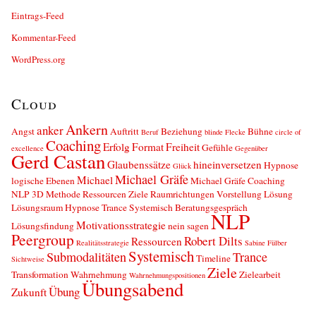
Eintrags-Feed
Kommentar-Feed
WordPress.org
Cloud
Ankern
anker
Angst
Auftritt
Beziehung
Bühne
Beruf
blinde Flecke
circle of
Coaching
Erfolg
Format
Freiheit
Gefühle
excellence
Gegenüber
Gerd Castan
Glaubenssätze
hineinversetzen
Hypnose
Glück
Michael Gräfe
Michael
logische Ebenen
Michael Gräfe Coaching
NLP 3D Methode Ressourcen Ziele Raumrichtungen Vorstellung Lösung
Lösungsraum Hypnose Trance Systemisch Beratungsgespräch
NLP
Motivationsstrategie
Lösungsfindung
nein sagen
Peergroup
Robert Dilts
Ressourcen
Realitätsstrategie
Sabine Fülber
Systemisch
Submodalitäten
Trance
Timeline
Sichtweise
Ziele
Transformation
Wahrnehmung
Zielearbeit
Wahrnehmungspositionen
Übungsabend
Übung
Zukunft