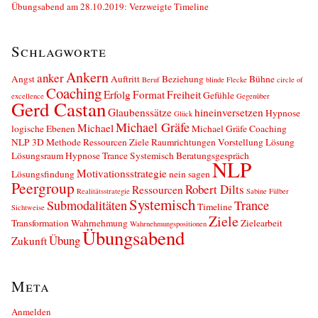
Übungsabend am 28.10.2019: Verzweigte Timeline
Schlagworte
Ankern
anker
Angst
Auftritt
Beziehung
Bühne
Beruf
blinde Flecke
circle of
Coaching
Erfolg
Format
Freiheit
Gefühle
excellence
Gegenüber
Gerd Castan
Glaubenssätze
hineinversetzen
Hypnose
Glück
Michael Gräfe
Michael
logische Ebenen
Michael Gräfe Coaching
NLP 3D Methode Ressourcen Ziele Raumrichtungen Vorstellung Lösung
Lösungsraum Hypnose Trance Systemisch Beratungsgespräch
NLP
Motivationsstrategie
Lösungsfindung
nein sagen
Peergroup
Robert Dilts
Ressourcen
Realitätsstrategie
Sabine Fülber
Systemisch
Submodalitäten
Trance
Timeline
Sichtweise
Ziele
Transformation
Wahrnehmung
Zielearbeit
Wahrnehmungspositionen
Übungsabend
Übung
Zukunft
Meta
Anmelden