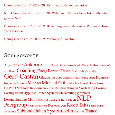
Übungsabend am 24.02.2020: Krafttier als Ressourcenanker
NLP Übungsabend am 27.1.2020: Welchen Skillstack brauchst du für dein
großes Ziel?
Übungsabend am 25.11.2019: Beziehungen und die innere Repräsentation
von Personen
Übungsabend am 28.10.2019: Verzweigte Timeline
Schlagworte
Ankern
anker
Angst
Auftritt
Beziehung
Bühne
Beruf
blinde Flecke
circle of
Coaching
Erfolg
Format
Freiheit
Gefühle
excellence
Gegenüber
Gerd Castan
Glaubenssätze
hineinversetzen
Hypnose
Glück
Michael Gräfe
Michael
logische Ebenen
Michael Gräfe Coaching
NLP 3D Methode Ressourcen Ziele Raumrichtungen Vorstellung Lösung
Lösungsraum Hypnose Trance Systemisch Beratungsgespräch
NLP
Motivationsstrategie
Lösungsfindung
nein sagen
Peergroup
Robert Dilts
Ressourcen
Realitätsstrategie
Sabine Fülber
Systemisch
Submodalitäten
Trance
Timeline
Sichtweise