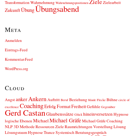
Ziele
Transformation
Wahrnehmung
Zielearbeit
Wahrnehmungspositionen
Übungsabend
Übung
Zukunft
Meta
Anmelden
Eintrags-Feed
Kommentar-Feed
WordPress.org
Cloud
Ankern
anker
Angst
Auftritt
Beziehung
Bühne
Beruf
blinde Flecke
circle of
Coaching
Erfolg
Format
Freiheit
Gefühle
excellence
Gegenüber
Gerd Castan
Glaubenssätze
hineinversetzen
Hypnose
Glück
Michael Gräfe
Michael
logische Ebenen
Michael Gräfe Coaching
NLP 3D Methode Ressourcen Ziele Raumrichtungen Vorstellung Lösung
Lösungsraum Hypnose Trance Systemisch Beratungsgespräch