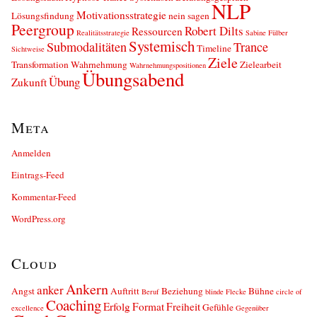
NLP
Motivationsstrategie
Lösungsfindung
nein sagen
Peergroup
Robert Dilts
Ressourcen
Realitätsstrategie
Sabine Fülber
Systemisch
Submodalitäten
Trance
Timeline
Sichtweise
Ziele
Transformation
Wahrnehmung
Zielearbeit
Wahrnehmungspositionen
Übungsabend
Übung
Zukunft
Meta
Anmelden
Eintrags-Feed
Kommentar-Feed
WordPress.org
Cloud
Ankern
anker
Angst
Auftritt
Beziehung
Bühne
Beruf
blinde Flecke
circle of
Coaching
Erfolg
Format
Freiheit
Gefühle
excellence
Gegenüber