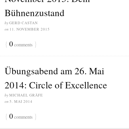
Bühnenzustand
by
GERD CASTAN
on
11. NOVEMBER 2015
{
0
}
comments
Übungsabend am 26. Mai
2014: Circle of Excellence
by
MICHAEL GRÄFE
on
5. MAI 2014
{
0
}
comments