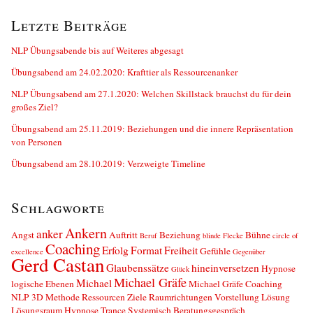
Letzte Beiträge
NLP Übungsabende bis auf Weiteres abgesagt
Übungsabend am 24.02.2020: Krafttier als Ressourcenanker
NLP Übungsabend am 27.1.2020: Welchen Skillstack brauchst du für dein
großes Ziel?
Übungsabend am 25.11.2019: Beziehungen und die innere Repräsentation
von Personen
Übungsabend am 28.10.2019: Verzweigte Timeline
Schlagworte
Ankern
anker
Angst
Auftritt
Beziehung
Bühne
Beruf
blinde Flecke
circle of
Coaching
Erfolg
Format
Freiheit
Gefühle
excellence
Gegenüber
Gerd Castan
Glaubenssätze
hineinversetzen
Hypnose
Glück
Michael Gräfe
Michael
logische Ebenen
Michael Gräfe Coaching
NLP 3D Methode Ressourcen Ziele Raumrichtungen Vorstellung Lösung
Lösungsraum Hypnose Trance Systemisch Beratungsgespräch