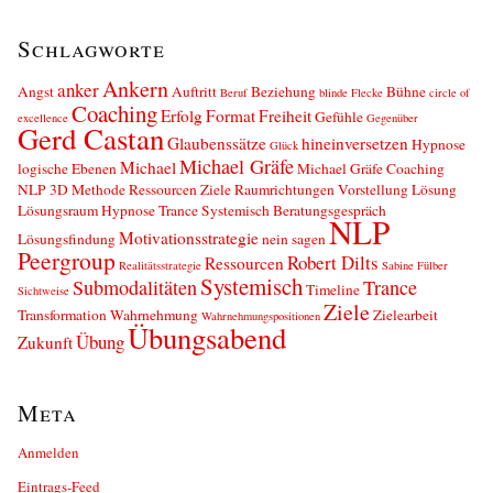
Schlagworte
Ankern
anker
Angst
Auftritt
Beziehung
Bühne
Beruf
blinde Flecke
circle of
Coaching
Erfolg
Format
Freiheit
Gefühle
excellence
Gegenüber
Gerd Castan
Glaubenssätze
hineinversetzen
Hypnose
Glück
Michael Gräfe
Michael
logische Ebenen
Michael Gräfe Coaching
NLP 3D Methode Ressourcen Ziele Raumrichtungen Vorstellung Lösung
Lösungsraum Hypnose Trance Systemisch Beratungsgespräch
NLP
Motivationsstrategie
Lösungsfindung
nein sagen
Peergroup
Robert Dilts
Ressourcen
Realitätsstrategie
Sabine Fülber
Systemisch
Submodalitäten
Trance
Timeline
Sichtweise
Ziele
Transformation
Wahrnehmung
Zielearbeit
Wahrnehmungspositionen
Übungsabend
Übung
Zukunft
Meta
Anmelden
Eintrags-Feed