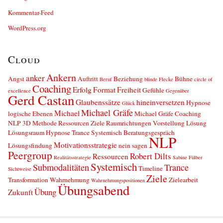
Kommentar-Feed
WordPress.org
Cloud
Ankern
anker
Angst
Auftritt
Beziehung
Bühne
Beruf
blinde Flecke
circle of
Coaching
Erfolg
Format
Freiheit
Gefühle
excellence
Gegenüber
Gerd Castan
Glaubenssätze
hineinversetzen
Hypnose
Glück
Michael Gräfe
Michael
logische Ebenen
Michael Gräfe Coaching
NLP 3D Methode Ressourcen Ziele Raumrichtungen Vorstellung Lösung
Lösungsraum Hypnose Trance Systemisch Beratungsgespräch
NLP
Motivationsstrategie
Lösungsfindung
nein sagen
Peergroup
Robert Dilts
Ressourcen
Realitätsstrategie
Sabine Fülber
Systemisch
Submodalitäten
Trance
Timeline
Sichtweise
Ziele
Transformation
Wahrnehmung
Zielearbeit
Wahrnehmungspositionen
Übungsabend
Übung
Zukunft