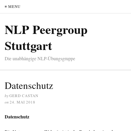
≡ MENU
NLP Peergroup
Stuttgart
Die unabhängige NLP-Übungsgruppe
Datenschutz
by
GERD CASTAN
on
24. MAI 2018
Datenschutz